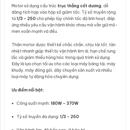
Motor sử dụng cấu trúc
trục thẳng cốt dương
, dễ
dàng tích hợp vào hộp số giảm tốc. Tỷ số truyền rộng
từ
1/3 – 250
cho phép tùy chỉnh tốc độ linh hoạt, đáp
ứng nhiều yêu cầu vận hành khác nhau mà vẫn giữ mô-
men xoắn mạnh và đều.
Thân motor được thiết kế chắc chắn, chịu tải tốt, tản
nhiệt nhanh giúp thiết bị vận hành êm ái, hạn chế rung
lắc và giảm thiểu hỏng hóc trong quá trình sử dụng.
Đây là lựa chọn tối ưu cho các loại máy băng tải, máy
khuấy, máy đóng gói, dây chuyền sản xuất và nhiều
loại máy tự động hóa chuyên dụng.
Ưu điểm nổi bật:
Công suất mạnh:
180W – 370W
Tỷ số truyền đa dạng:
1/3 – 250
Vận hành êm, độ bền cao, ít bảo trì