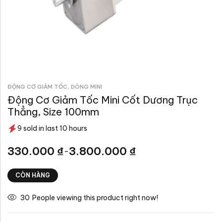
,
ĐỘNG CƠ GIẢM TỐC
DÒNG MINI
Động Cơ Giảm Tốc Mini Cốt Dương Trục
Thẳng, Size 100mm
9 sold in last 10 hours
330.000
₫
3.800.000
₫
–
CÒN HÀNG
30
People viewing this product right now!