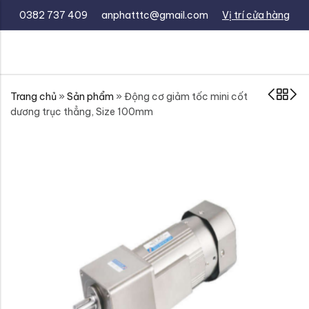
0382 737 409
anphatttc@gmail.com
Vị trí cửa hàng
Trang chủ
»
Sản phẩm
»
Động cơ giảm tốc mini cốt
dương trục thẳng, Size 100mm