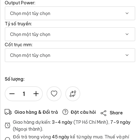
Output Power:
Tỷ số truyền:
Cốt trục mm:
Số lượng:
Giao hàng & Đổi trả
Đặt câu hỏi
Share
Giao hàng dự kiến:
3–4 ngày
(TP Hồ Chí Minh),
7–9 ngày
(Ngoại thành).
Đổi trả trong vòng
45 ngày
kể từ ngày mua. Thuế và phí