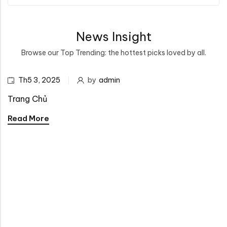
hạng
0
5
sao
News Insight
Browse our Top Trending: the hottest picks loved by all.
Th5 3, 2025
by
admin
Trang Chủ
Read More