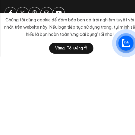
Chúng tôi dùng cookie để đảm bảo bạn có trải nghiệm tuyệt vời
nhất trên website này. Nếu bạn tiếp tục sử dụng trang, tụi mình s
Liên Hệ
hiểu là bạn hoàn toàn ‘ưng cái bụng’ rồi nha!
0
Sản Phẩm/Dịch Vụ
Vâng, Tôi Đồng Ý!
Shop
Category
Wishlist
Cart
AnPhatTTC
© 2026
An Phát
. Đã đăng ký bản quyền.
Thanh toán: