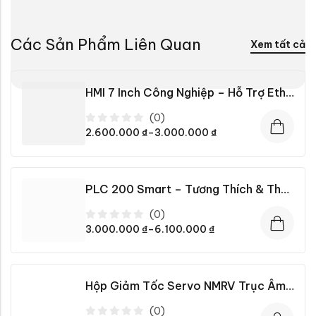
Các Sản Phẩm Liên Quan
Xem tất cả
HMI 7 Inch Công Nghiệp – Hỗ Trợ Ethernet / RS485 / S7 / Profinet
(0)
Được
2.600.000
₫
–
3.000.000
₫
xếp
hạng
0
5
sao
PLC 200 Smart – Tương Thích & Thay Thế PLC Siemens S7-200 Smart
(0)
Được
3.000.000
₫
–
6.100.000
₫
xếp
hạng
0
5
sao
Hộp Giảm Tốc Servo NMRV Trục Âm Vuông Góc Chính Hãng
(0)