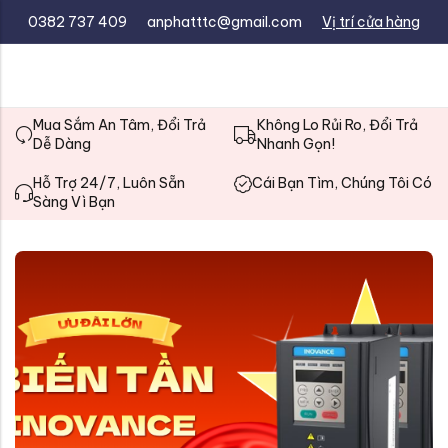
0382 737 409
anphatttc@gmail.com
Vị trí cửa hàng
Mua Sắm An Tâm, Đổi Trả
Không Lo Rủi Ro, Đổi Trả
Dễ Dàng
Nhanh Gọn!
Hỗ Trợ 24/7, Luôn Sẵn
Cái Bạn Tìm, Chúng Tôi Có
Sàng Vì Bạn