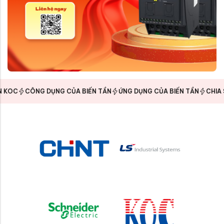
OC
CÔNG DỤNG CỦA BIẾN TẦN
ỨNG DỤNG CỦA BIẾN TẦN
CHIA SẺ 