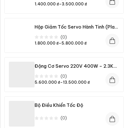
Được
1.400.000
₫
–
3.500.000
₫
xếp
hạng
0
5
sao
Hộp Giảm Tốc Servo Hành Tinh (Planetary Gearbox) PLF60 – PLF130 Chính Hãng
(0)
Được
1.800.000
₫
–
5.800.000
₫
xếp
hạng
0
5
sao
Động Cơ Servo 220V 400W – 2.3KW Full Bộ Motor + Driver + Cáp
(0)
Được
5.600.000
₫
–
13.500.000
₫
xếp
hạng
0
5
sao
Bộ Điều Khiển Tốc Độ
(0)
Được
xếp