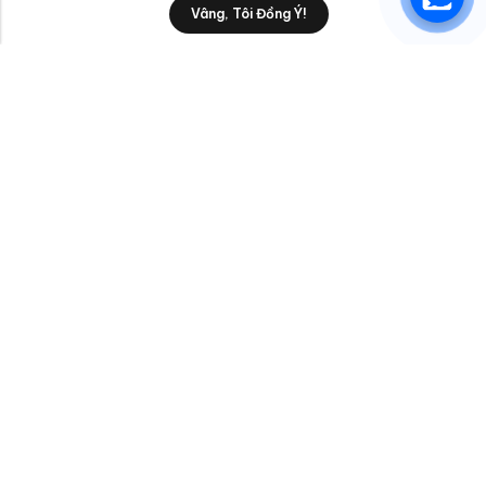
Vâng, Tôi Đồng Ý!
Shop
Category
Filters
Wishlist
Cart
anphatttc@gmail.com
Liên Hệ
Sản Phẩm/Dịch Vụ
AnPhatTTC
© 2026
An Phát
. Đã đăng ký bản quyền.