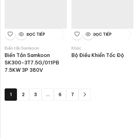
ĐỌC TIẾP
ĐỌC TIẾP
Biến tần Samkoon
Khác
Biến Tần Samkoon 
Bộ Điều Khiển Tốc Độ
SK300-3T7.5G/011PB 
7.5KW 3P 380V
1
2
3
…
6
7