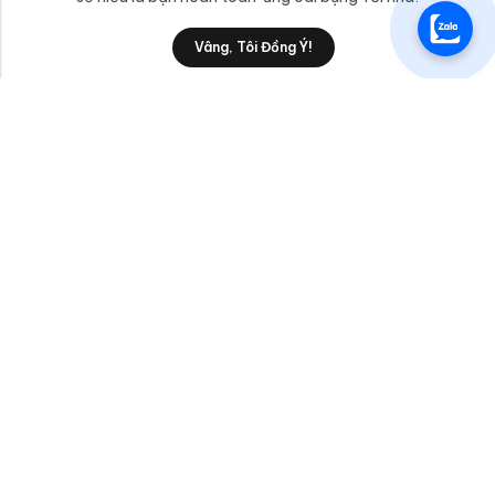
0
Vâng, Tôi Đồng Ý!
Shop
Category
Filters
Wishlist
Cart
anphatttc@gmail.com
Liên Hệ
Sản Phẩm/Dịch Vụ
AnPhatTTC