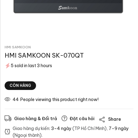
HMI SAMKOON
HMI SAMKOON SK-070QT
5 sold in last 3 hours
CÒN HÀNG
30
People viewing this product right now!
Giao hàng & Đổi trả
Đặt câu hỏi
Share
Giao hàng dự kiến:
3–4 ngày
(TP Hồ Chí Minh),
7–9 ngày
(Ngoại thành).