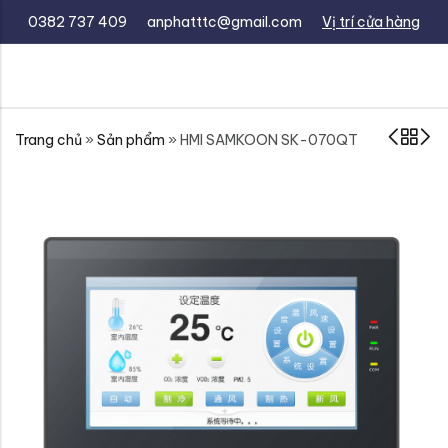
0382 737 409
anphatttc@gmail.com
Vị trí cửa hàng
Trang chủ
»
Sản phẩm
»
HMI SAMKOON SK-070QT