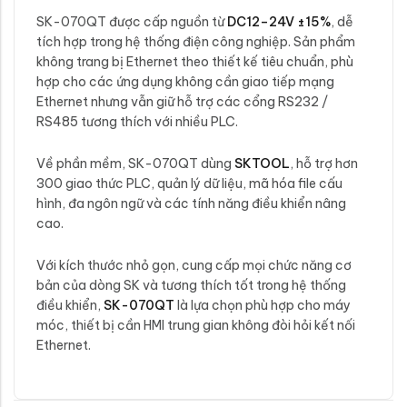
SK-070QT được cấp nguồn từ
DC12–24V ±15%
, dễ
tích hợp trong hệ thống điện công nghiệp. Sản phẩm
không trang bị Ethernet theo thiết kế tiêu chuẩn, phù
hợp cho các ứng dụng không cần giao tiếp mạng
Ethernet nhưng vẫn giữ hỗ trợ các cổng RS232 /
RS485 tương thích với nhiều PLC.
Về phần mềm, SK-070QT dùng
SKTOOL
, hỗ trợ hơn
300 giao thức PLC, quản lý dữ liệu, mã hóa file cấu
hình, đa ngôn ngữ và các tính năng điều khiển nâng
cao.
Với kích thước nhỏ gọn, cung cấp mọi chức năng cơ
bản của dòng SK và tương thích tốt trong hệ thống
điều khiển,
SK-070QT
là lựa chọn phù hợp cho máy
móc, thiết bị cần HMI trung gian không đòi hỏi kết nối
Ethernet.