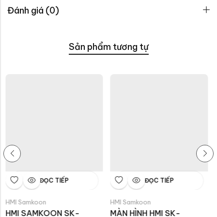
Đánh giá (0)
Sản phẩm tương tự
ĐỌC TIẾP
ĐỌC TIẾP
mkoon
HMI Samkoon
HMI Samk
SAMKOON SK-
MÀN HÌNH HMI SK-
HMI SA