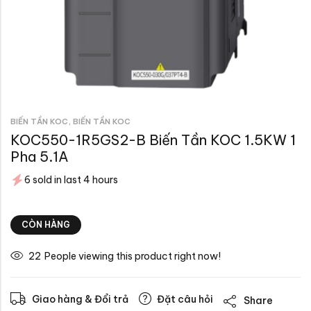
,
BIẾN TẦN KOC
BIẾN TẦN KOC
KOC550-1R5GS2-B Biến Tần KOC 1.5KW 1
Pha 5.1A
6 sold in last 4 hours
CÒN HÀNG
22
People viewing this product right now!
Giao hàng & Đổi trả
Đặt câu hỏi
Share