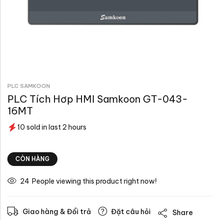
PLC SAMKOON
PLC Tích Hơp HMI Samkoon GT-043-
16MT
10 sold in last 2 hours
CÒN HÀNG
24
People viewing this product right now!
Giao hàng & Đổi trả
Đặt câu hỏi
Share