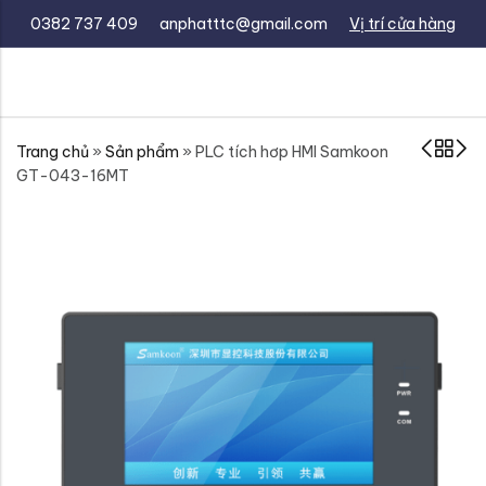
0382 737 409
anphatttc@gmail.com
Vị trí cửa hàng
Trang chủ
»
Sản phẩm
»
PLC tích hơp HMI Samkoon
GT-043-16MT