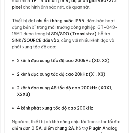
màn hình
TFT 4.3 inch (16:9) độ phân giải 480×272
pixel
cho hình ảnh sắc nét, dễ quan sát.
Thiết bị đạt
chuẩn kháng nước IP65
, đảm bảo hoạt
động bền bỉ trong môi trường công nghiệp. GT-043-
16MT được trang bị
8DI/8DO (Transistor)
, hỗ trợ
SINK/SOURCE đầu vào
, cùng với nhiều kênh đọc và
phát xung tốc độ cao:
2 kênh đọc xung tốc độ cao 200kHz (X0, X2)
2 kênh đọc xung tốc độ cao 20kHz (X1, X3)
2 kênh đọc xung AB tốc độ cao 200kHz (X0X1,
X2X3)
4 kênh phát xung tốc độ cao 200kHz
Ngoài ra, thiết bị có khả năng chịu tải Transistor tối đa:
điểm đơn 0.5A, điểm chung 2A
, hỗ trợ
Plugin Analog