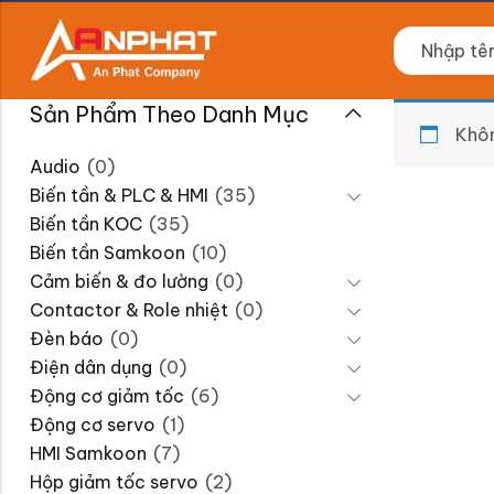
Sản Phẩm Theo Danh Mục
Khôn
Audio
(0)
Biến tần & PLC & HMI
(35)
Biến tần KOC
(35)
Biến tần Samkoon
(10)
Cảm biến & đo lường
(0)
Contactor & Role nhiệt
(0)
Đèn báo
(0)
Điện dân dụng
(0)
Động cơ giảm tốc
(6)
Động cơ servo
(1)
HMI Samkoon
(7)
Hộp giảm tốc servo
(2)