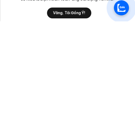
0
Vâng, Tôi Đồng Ý!
Shop
Category
Filters
Wishlist
Cart
anphatttc@gmail.com
Liên Hệ
Sản Phẩm/Dịch Vụ
AnPhatTTC