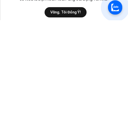
0
Vâng, Tôi Đồng Ý!
Shop
Category
Filters
Wishlist
Cart
anphatttc@gmail.com
Liên Hệ
Sản Phẩm/Dịch Vụ
AnPhatTTC